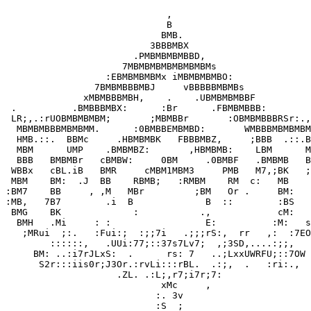
                             ,

                             B

                            BMB.

                          3BBBMBX

                       .PMBMBMBMBBD,

                     7MBMBMBMBMBMBMBMs

                  :EBMBMBMBMx iMBMBMBMBO:

                7BMBMBBBMBJ     vBBBBBMBMBs

              xMBMBBBMBH,    .    .UBMBMBMBBF

 .          .BMBBBMBX:      :Br      .FBMBMBBB:

 LR;,.:rUOBMBMBMBM;       ;MBMBBr       :OBMBMBBBRSr:.,
  MBMBMBBBMBMBMM.      :0BMBBEMBMBD:       WMBBBMBMBMBM
  HMB.::.  BBMc     .HBMBMBK   FBBBMBZ,     ;BBB  .::.B
  MBM      UMP    .BMBMBZ:       ,HBMBMB:    LBM      M
  BBB   BMBMBr   cBMBW:     0BM     .0BMBF   .BMBMB   B
 WBBx   cBL.iB   BMR     cMBM1MBM3     PMB   M7,;BK   ;
 MBM    BM:  .J  BB    RBMB;   :RMBM    RM  c:   MB    
:BM7    BB     , ,M   MBr         ;BM   Or .     BM:   
:MB,   7B7        .i  B             B  ::        :BS   
 BMG    BK             :           .,            cM:   
  BMH   .Mi     : :                 E:          :M:   s
   ;MRui  ;:.   :Fui:;  :;;7i   .;;;rS:,  rr   ,:  :7EO
        ::::::,   .UUi:77;::37s7Lv7;  ,;3SD,....:;;,

     BM: ..:i7rJLxS:  .      rs: 7   ..;LxxUWRFU;::7OW

      S2r:::iis0r;J3Or.:rvLi:::rBL.  .:;,  .   :ri:.,

                    .ZL. .:L;,r7;i7r;7:

                            xMc     ,

                           :. 3v

                           :S  ;
